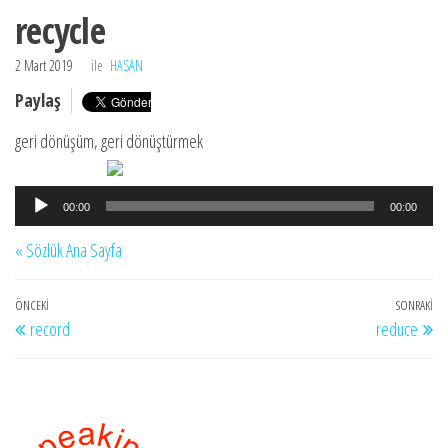
sitesi
recycle
2 Mart 2019
ile
HASAN
Paylaş
geri dönüşüm, geri dönüştürmek
Ses
00:00
00:00
oynatıcı
« Sözlük Ana Sayfa
Yazı
Önceki
ÖNCEKI
SONRAKI
So
record
reduce
gezinmesi
Yazı
Ya