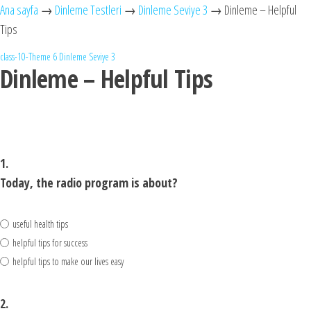
Ana sayfa
→
Dinleme Testleri
→
Dinleme Seviye 3
→
Dinleme – Helpful
Tips
class-10-Theme 6
Dinleme Seviye 3
Dinleme – Helpful Tips
1.
Today, the radio program is about?
useful health tips
helpful tips for success
helpful tips to make our lives easy
2.